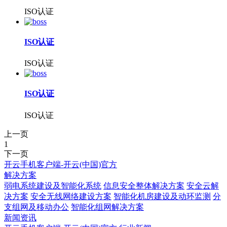
ISO认证
ISO认证
ISO认证
ISO认证
ISO认证
上一页
1
下一页
开云手机客户端-开云(中国)官方
解决方案
弱电系统建设及智能化系统
信息安全整体解决方案
安全云解
决方案
安全无线网络建设方案
智能化机房建设及动环监测
分
支组网及移动办公
智能化组网解决方案
新闻资讯