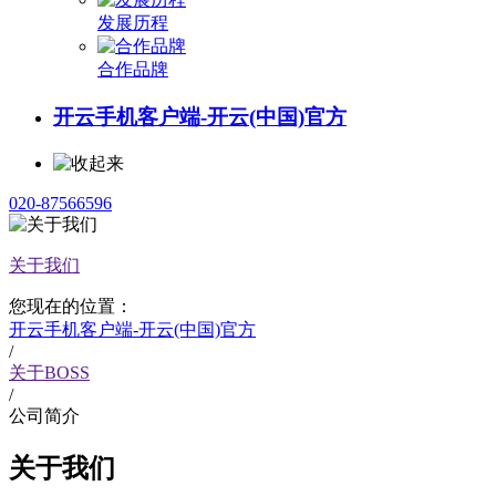
发展历程
合作品牌
开云手机客户端-开云(中国)官方
020-87566596
关于我们
您现在的位置：
开云手机客户端-开云(中国)官方
/
关于BOSS
/
公司简介
关于我们