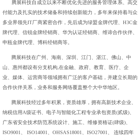
腾展科技自成立以来不断优化先进的服务管理体系、高交
付能力及扎实的技术储备和持续创新能力，多年来保持着与众
多业界领先IT厂商紧密合作，先后成为绿盟金牌代理、H3C金
牌代理、信锐金牌经销商、华为认证经销商、维谛合作伙伴、
申瓯金牌代理、博科经销商等。
腾展科技在广州、海南、深圳、江门、湛江、佛山、中
山、惠州都设有分支机构,在金融、政府、教育、医疗、企
业、媒体、运营商等领域拥有广泛的客户基础，并建立长期的
合作伙伴关系，业务和服务网络覆盖整个大中华地区。
腾展科技经过多年积累，资质雄厚，拥有高新技术企业、
纳税信用A级证书、电子与智能化工程专业承包资质(贰级)、
广东省安全技术防范系统设计、施工、维修资格证(肆级)、
ISO9001、 ISO14001、OHSAS18001、ISO27001、 连续四年