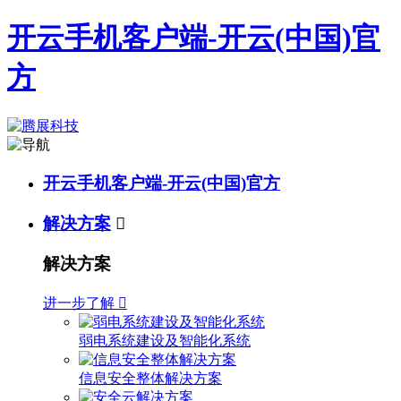
开云手机客户端-开云(中国)官
方
开云手机客户端-开云(中国)官方
解决方案

解决方案
进一步了解

弱电系统建设及智能化系统
信息安全整体解决方案