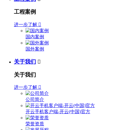
工程案例
进一步了解

国内案例
国外案例
关于我们

关于我们
进一步了解

公司简介
开云手机客户端-开云(中国)官方
荣誉资质