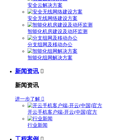
安全云解决方案
安全无线网络建设方案
智能化机房建设及动环监测
分支组网及移动办公
智能化组网解决方案
新闻资讯

新闻资讯
进一步了解

开云手机客户端-开云(中国)官方
行业新闻
工程案例
